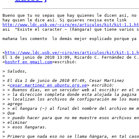
Bueno que tu no sepas que hay quienes le dicen así, no 
http://www.ldc.usb.ve/~ciro/es/articulos/kit/kit-1.1.ht
asi  "Existe el caracter ~ (ñángara) que tiene varios s
mañana les comento  lo demás mejor explicado porque ya 
<
http://www.ldc.usb.ve/~ciro/es/articulos/kit/kit-1.1.h
El 1 de junio de 2010 13:09, Ricardo C. Fernández de C.

<
koshrf en gmail.com
>escribió:

>
>
>
>
 <
cesar.martinez en ubuntu.org.ve
>
>
>
>
>
>
>
>
>
>
>