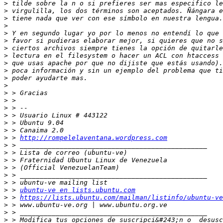
>
>
>
>
>
>
>
>
>
>
>
>
>
>
>
>
>
>
>
 > 
http://rompelelaventana.wordpress.com
>
>
>
>
>
>
>
 > 
ubuntu-ve en lists.ubuntu.com
>
 > 
https://lists.ubuntu.com/mailman/listinfo/ubuntu-ve
>
>
>