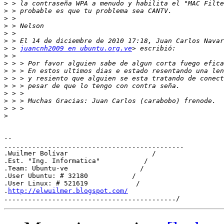
>
>
>
>
>
>
>
 > 
juancnh2009 en ubuntu.org.ve
>
>
>
>
>
>
>
>
>
-- 

.............................................

.Wuilmer Bolívar                     /

.Est. "Ing. Informatica"           /

.Team: Ubuntu-ve                  /

.User Ubuntu: # 32180           /

.User Linux: # 521619            /

.
http://elwuilmer.blogspot.com/