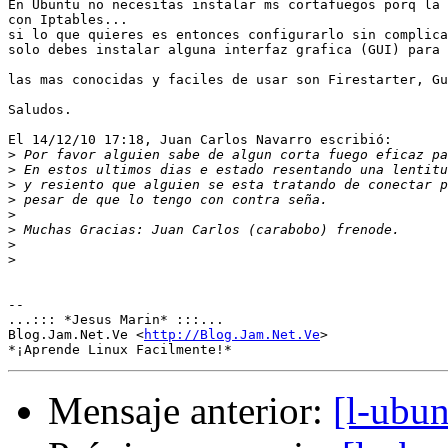
En Ubuntu no necesitas instalar ms cortafuegos porq la 
con Iptables...

si lo que quieres es entonces configurarlo sin complica
solo debes instalar alguna interfaz grafica (GUI) para 
las mas conocidas y faciles de usar son Firestarter, Gu
Saludos.

El 14/12/10 17:18, Juan Carlos Navarro escribió:

>
>
>
>
>
>
>
>
-- 

...::: *Jesus Marin* :::...

Blog.Jam.Net.Ve <
http://Blog.Jam.Net.Ve
>

Mensaje anterior:
[l-ubun