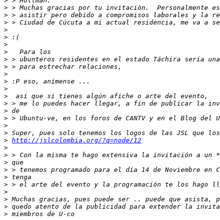
>
>
>
>
>
>
>
>
>
>
>
>
>
>
>
>
>
>
>
>
http://jslcolombia.org/?q=node/12
>
>
>
>
>
>
>
>
>
>