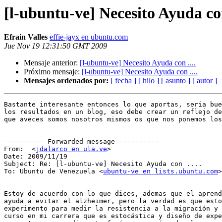
[l-ubuntu-ve] Necesito Ayuda con
Efrain Valles
effie-jayx en ubuntu.com
Jue Nov 19 12:31:50 GMT 2009
Mensaje anterior:
[l-ubuntu-ve] Necesito Ayuda con ....
Próximo mensaje:
[l-ubuntu-ve] Necesito Ayuda con ....
Mensajes ordenados por:
[ fecha ]
[ hilo ]
[ asunto ]
[ autor ]
Bastante interesante entonces lo que aportas, seria bue
los resultados en un blog, eso debe crear un reflejo de
que aveces somos nosotros mismos os que nos ponemos los
---------- Forwarded message ----------

From:  <
jdalarco en ula.ve
>

Date: 2009/11/19

Subject: Re: [l-ubuntu-ve] Necesito Ayuda con ....

To: Ubuntu de Venezuela <
ubuntu-ve en lists.ubuntu.com
>

Estoy de acuerdo con lo que dices, ademas que el aprend
ayuda a evitar el alzheimer, pero la verdad es que esto
experimento para medir la resistencia a la migracíón y 
curso en mi carrera que es estocástica y diseño de expe