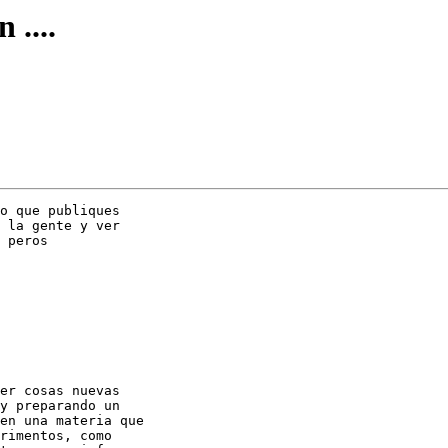
 ....
o que publiques

 la gente y ver

 peros

er cosas nuevas

y preparando un

en una materia que

rimentos, como
