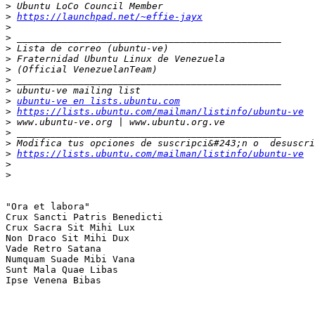
>
>
https://launchpad.net/~effie-jayx
>
>
>
>
>
>
>
>
ubuntu-ve en lists.ubuntu.com
>
https://lists.ubuntu.com/mailman/listinfo/ubuntu-ve
>
>
>
>
https://lists.ubuntu.com/mailman/listinfo/ubuntu-ve
>
>
"Ora et labora"

Crux Sancti Patris Benedicti

Crux Sacra Sit Mihi Lux

Non Draco Sit Mihi Dux

Vade Retro Satana

Numquam Suade Mibi Vana

Sunt Mala Quae Libas

Ipse Venena Bibas

_______________________________________________
