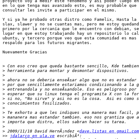
proyecto voy a medir este fenómeno y así poder luego en
en lo que tenga mas avanzado esto, es muy probable que 
consultar les invite a participar en el mismo.

Y si ya he probado otras distro como Famelix, Hasta la 
slax, slawer y no se cuantas mas, pero me estoy quedand
primero por la cercanía que le encuentro con debian, se
lugar en que estoy trabajando hay un repositorio lo cal
ubuntu, y tercero porque veo que esta comunidad es mas 
respaldo para los futuros migrantes.

Nuevamente Gracias

>
>
>
>
>
>
>
>
>
>
>
>
>
>
>
 2009/11/18 David HernÃ¡ndez <
dave.listas en gmail.com
>>
jdalarco en ula.ve