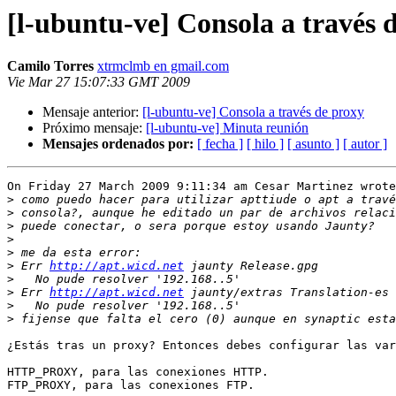
[l-ubuntu-ve] Consola a través 
Camilo Torres
xtrmclmb en gmail.com
Vie Mar 27 15:07:33 GMT 2009
Mensaje anterior:
[l-ubuntu-ve] Consola a través de proxy
Próximo mensaje:
[l-ubuntu-ve] Minuta reunión
Mensajes ordenados por:
[ fecha ]
[ hilo ]
[ asunto ]
[ autor ]
On Friday 27 March 2009 9:11:34 am Cesar Martinez wrote
>
>
>
>
>
>
 Err 
http://apt.wicd.net
>
>
 Err 
http://apt.wicd.net
>
>
¿Estás tras un proxy? Entonces debes configurar las var
HTTP_PROXY, para las conexiones HTTP.

FTP_PROXY, para las conexiones FTP.
