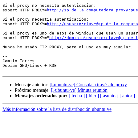
Si el proxy no necesita autenticación:

export HTTP_PROXY=
http://ip_de_la_computadora_proxy:pue
Si el proxy necestia autenticación:

export HTTP_PROXY=
http://usuario:clave@ip_de_la_computa
Si el proxy es uno de esos de windows que usan un usuar
export HTTP_PROXY="
http://dominio\usuario:clave@ip_de_l
Nunca he usado FTP_PROXY, pero el uso es muy similar.

-- 

Camilo Torres

Debian GNU/Linux + KDE

Mensaje anterior:
[l-ubuntu-ve] Consola a través de proxy
Próximo mensaje:
[l-ubuntu-ve] Minuta reunión
Mensajes ordenados por:
[ fecha ]
[ hilo ]
[ asunto ]
[ autor ]
Más información sobre la lista de distribución ubuntu-ve