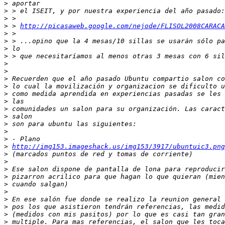
>
>
>
>
 > 
http://picasaweb.google.com/nejode/FLISOL2008CARACA
>
>
>
>
>
>
>
>
>
>
>
>
>
>
>
>
http://img153.imageshack.us/img153/3917/ubuntuic3.png
>
>
>
>
>
>
>
>
>
>