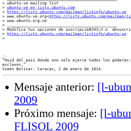
>
>
ubuntu-ve en lists.ubuntu.com
>
https://lists.ubuntu.com/mailman/listinfo/ubuntu-ve
>
 www.ubuntu-ve.org<
https://lists.ubuntu.com/mailman/li
>
>
>
>
https://lists.ubuntu.com/mailman/listinfo/ubuntu-ve
>
-- 

“Huid del país donde uno solo ejerce todos los poderes:
esclavos.”

Mensaje anterior:
[l-ubu
2009
Próximo mensaje:
[l-ubu
FLISOL 2009