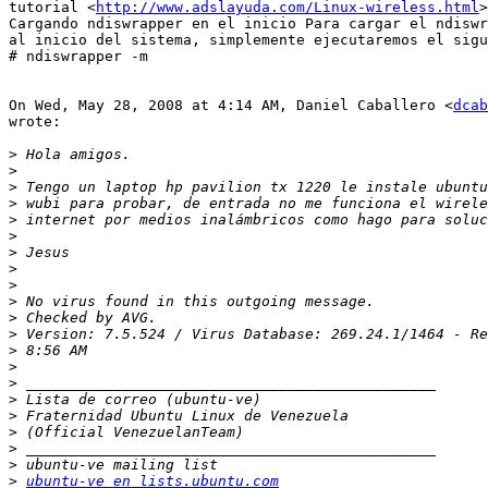
tutorial <
http://www.adslayuda.com/Linux-wireless.html
>
Cargando ndiswrapper en el inicio Para cargar el ndiswr
al inicio del sistema, simplemente ejecutaremos el sigu
# ndiswrapper -m

On Wed, May 28, 2008 at 4:14 AM, Daniel Caballero <
dcab
wrote:

>
>
>
>
>
>
>
>
>
>
>
>
>
>
>
>
>
>
>
>
>
ubuntu-ve en lists.ubuntu.com