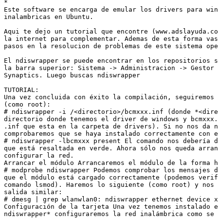
*

Este software se encarga de emular los drivers para win
inalambricas en Ubuntu.

Aqui te dejo un tutorial que encontre (www.adslayuda.co
la internet para complementar. Ademas de esta forma vas
pasos en la resolucion de problemas de este sistema ope
El ndiswrapper se puede encontrar en los repositorios s
la barra superior: Sistema -> Administracion -> Gestor 
Synaptics. Luego buscas ndiswrapper

TUTORIAL:

Una vez concluida con éxito la compilación, seguiremos 
(como root):

# ndiswrapper -i /<directorio>/bcmxxx.inf (donde *<dire
directorio donde tenemos el driver de windows y bcmxxx.
.inf que esta en la carpeta de drivers). Si no nos da n
comprobaremos que se haya instalado correctamente con e
# ndiswrapper -lbcmxxx present El comando nos debería d
que está resaltada en verde. Ahora sólo nos queda arran
configurar la red.

Arrancar el módulo Arrancaremos el módulo de la forma h
# modprobe ndiswrapper Podemos comprobar los mensajes d
que el módulo está cargado correctamente (podemos verif
comando lsmod). Haremos lo siguiente (como root) y nos 
salida similar:

# dmesg | grep wlanwlan0: ndiswrapper ethernet device x
Configuración de la tarjeta Una vez tenemos instalado e
ndiswrapper* configuraremos la red inalámbrica como se 