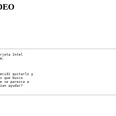
IDEO
rjeta Intel 

m.

ecidí quitarlo y 

s que busco 

e se parezca a 

ían ayudar?
