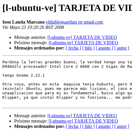
[l-ubuntu-ve] TARJETA DE V
Iosu Landa Marcano
eldiabloguardian en gmail.com
Vie Mayo 23 19:20:26 BST 2008
Mensaje anterior:
[l-ubuntu-ve] TARJETA DE VIDEO
Próximo mensaje:
[l-ubuntu-ve] TARJETA DE VIDEO
Mensajes ordenados por:
[ fecha ]
[ hilo ]
[ asunto ]
[ autor ]
Perdona la letras grandes bueno, la verdad tengo una ta
D946GZls procesador Intel Core 2 6600 con 2 Gigas de Ra
tengo Gnome 2.22.1

Otra cosa, antes en esta  maquina tenia Kubuntu, pero d
reinstalr Ubuntu, pues me parece más liviano, el caso e
unaaplicacion que para mi es fundamental, busco algo qu
Klipper, ya que instal Klipper y no funciona... me podr
Mensaje anterior:
[l-ubuntu-ve] TARJETA DE VIDEO
Próximo mensaje:
[l-ubuntu-ve] TARJETA DE VIDEO
Mensajes ordenados por:
[ fecha ]
[ hilo ]
[ asunto ]
[ autor ]