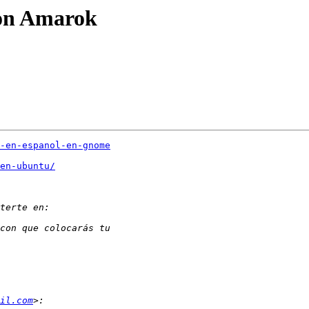
con Amarok
k-en-espanol-en-gnome
en-ubuntu/
il.com