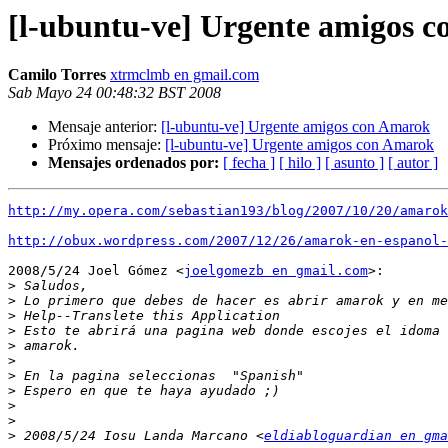
[l-ubuntu-ve] Urgente amigos 
Camilo Torres
xtrmclmb en gmail.com
Sab Mayo 24 00:48:32 BST 2008
Mensaje anterior:
[l-ubuntu-ve] Urgente amigos con Amarok
Próximo mensaje:
[l-ubuntu-ve] Urgente amigos con Amarok
Mensajes ordenados por:
[ fecha ]
[ hilo ]
[ asunto ]
[ autor ]
http://my.opera.com/sebastian193/blog/2007/10/20/amaro
http://obux.wordpress.com/2007/12/26/amarok-en-espanol-
2008/5/24 Joel Gómez <
joelgomezb en gmail.com
>:

>
>
>
>
>
>
>
>
>
>
>
 2008/5/24 Iosu Landa Marcano <
eldiabloguardian en gma