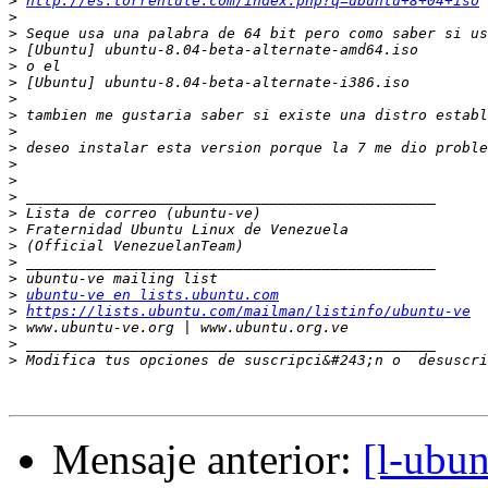
>
http://es.torrentule.com/index.php?q=ubuntu+8+04+iso
>
>
>
>
>
>
>
>
>
>
>
>
>
>
>
>
>
>
ubuntu-ve en lists.ubuntu.com
>
https://lists.ubuntu.com/mailman/listinfo/ubuntu-ve
>
>
>
 Modifica tus opciones de suscripci&#243;n o  desuscri
Mensaje anterior:
[l-ubun