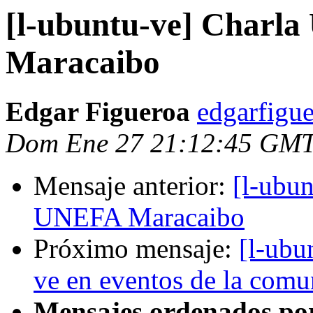
[l-ubuntu-ve] Charl
Maracaibo
Edgar Figueroa
edgarfigu
Dom Ene 27 21:12:45 GMT
Mensaje anterior:
[l-ubun
UNEFA Maracaibo
Próximo mensaje:
[l-ubu
ve en eventos de la comu
Mensajes ordenados po