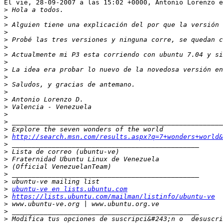
El vie, 28-09-2007 a las 15:02 +0000, Antonio Lorenzo e
>
>
>
>
>
>
>
>
>
>
>
>
>
>
>
>
>
>
http://search.msn.com/results.aspx?q=7+wonders+world&
>
>
>
>
>
>
>
ubuntu-ve en lists.ubuntu.com
>
https://lists.ubuntu.com/mailman/listinfo/ubuntu-ve
>
>
>
 Modifica tus opciones de suscripci&#243;n o  desuscri