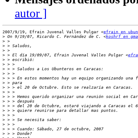
autor ]
2007/9/19, Efrain Juvenal Valles Pulgar <
efrain en ubun
>
 On 9/19/07, Ricardo C. Fernández de C. <
koshrf en gma
>
>
>
>
 > El día 19/09/07, Efrain Juvenal Valles Pulgar <
efra
>
>
>
>
>
>
>
>
>
>
>
>
>
>
>
>
>