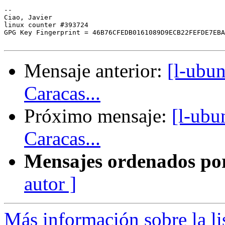
-- 

Ciao, Javier

linux counter #393724

GPG Key Fingerprint = 46B76CFEDB0161089D9ECB22FEFDE7EBA
Mensaje anterior:
[l-ubun
Caracas...
Próximo mensaje:
[l-ubu
Caracas...
Mensajes ordenados po
autor ]
Más información sobre la li