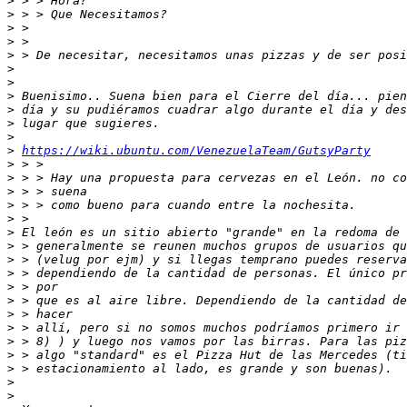
>
>
>
>
>
>
>
>
>
>
>
>
https://wiki.ubuntu.com/VenezuelaTeam/GutsyParty
>
>
>
>
>
>
>
>
>
>
>
>
>
>
>
>
>
>