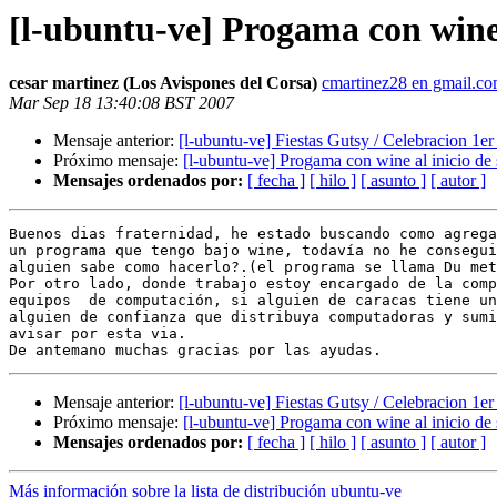
[l-ubuntu-ve] Progama con wine 
cesar martinez (Los Avispones del Corsa)
cmartinez28 en gmail.c
Mar Sep 18 13:40:08 BST 2007
Mensaje anterior:
[l-ubuntu-ve] Fiestas Gutsy / Celebracion 1e
Próximo mensaje:
[l-ubuntu-ve] Progama con wine al inicio de 
Mensajes ordenados por:
[ fecha ]
[ hilo ]
[ asunto ]
[ autor ]
Buenos dias fraternidad, he estado buscando como agrega
un programa que tengo bajo wine, todavía no he consegui
alguien sabe como hacerlo?.(el programa se llama Du met
Por otro lado, donde trabajo estoy encargado de la comp
equipos  de computación, si alguien de caracas tiene un
alguien de confianza que distribuya computadoras y sumi
avisar por esta via.

Mensaje anterior:
[l-ubuntu-ve] Fiestas Gutsy / Celebracion 1e
Próximo mensaje:
[l-ubuntu-ve] Progama con wine al inicio de 
Mensajes ordenados por:
[ fecha ]
[ hilo ]
[ asunto ]
[ autor ]
Más información sobre la lista de distribución ubuntu-ve