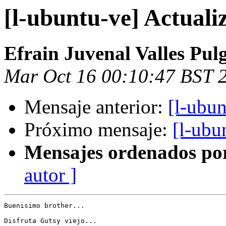
[l-ubuntu-ve] Actuali
Efrain Juvenal Valles Pul
Mar Oct 16 00:10:47 BST 
Mensaje anterior:
[l-ubun
Próximo mensaje:
[l-ubu
Mensajes ordenados po
autor ]
Buenisimo brother...

Disfruta Gutsy viejo...
