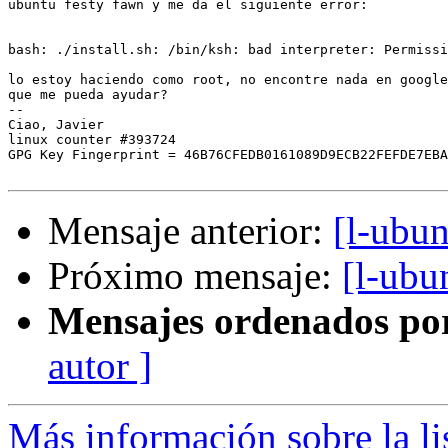
ubuntu festy fawn y me da el siguiente error:

bash: ./install.sh: /bin/ksh: bad interpreter: Permissi
lo estoy haciendo como root, no encontre nada en google
que me pueda ayudar?

-- 

Ciao, Javier

linux counter #393724

GPG Key Fingerprint = 46B76CFEDB0161089D9ECB22FEFDE7EBA
Mensaje anterior:
[l-ubun
Próximo mensaje:
[l-ubu
Mensajes ordenados po
autor ]
Más información sobre la li