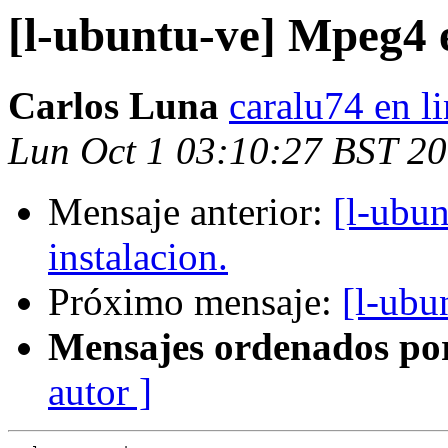
[l-ubuntu-ve] Mpeg4 
Carlos Luna
caralu74 en l
Lun Oct 1 03:10:27 BST 2
Mensaje anterior:
[l-ubun
instalacion.
Próximo mensaje:
[l-ubu
Mensajes ordenados po
autor ]