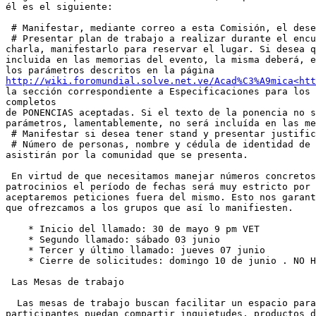
él es el siguiente:

 # Manifestar, mediante correo a esta Comisión, el dese
 # Presentar plan de trabajo a realizar durante el encu
charla, manifestarlo para reservar el lugar. Si desea q
incluida en las memorias del evento, la misma deberá, e
http://wiki.foromundial.solve.net.ve/Acad%C3%A9mica<ht
la sección correspondiente a Especificaciones para los 
completos

de PONENCIAS aceptadas. Si el texto de la ponencia no s
parámetros, lamentablemente, no será incluída en las me
 # Manifestar si desea tener stand y presentar justific
 # Número de personas, nombre y cédula de identidad de 
asistirán por la comunidad que se presenta.

 En virtud de que necesitamos manejar números concretos
patrocinios el período de fechas será muy estricto por 
aceptaremos peticiones fuera del mismo. Esto nos garant
que ofrezcamos a los grupos que así lo manifiesten.

    * Inicio del llamado: 30 de mayo 9 pm VET

    * Segundo llamado: sábado 03 junio

    * Tercer y último llamado: jueves 07 junio

    * Cierre de solicitudes: domingo 10 de junio . NO H
 Las Mesas de trabajo

  Las mesas de trabajo buscan facilitar un espacio para
participantes puedan compartir inquietudes, productos d