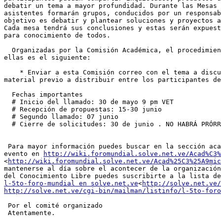
debatir un tema a mayor profundidad. Durante las Mesas 
asistentes formarán grupos, conducidos por un responsab
objetivo es debatir y plantear soluciones y proyectos a
Cada mesa tendrá sus conclusiones y estas serán expuest
para conocimiento de todos.

  Organizadas por la Comisión Académica, el procedimien
ellas es el siguiente:

    * Enviar a esta Comisión correo con el tema a discu
material previo a distribuir entre los participantes de
  Fechas importantes

  # Inicio del llamado: 30 de mayo 9 pm VET

  # Recepción de propuestas: 15-30 junio

  # Segundo llamado: 07 junio

  # Cierre de solicitudes: 30 de junio . NO HABRÁ PRÓRR
 Para mayor información puedes buscar en la sección aca
evento en 
http://wiki.foromundial.solve.net.ve/Acad%C3%
<
http://wiki.foromundial.solve.net.ve/Acad%25C3%25A9mic
mantenerse al día sobre el acontecer de la organización
l-5to-foro-mundial en solve.net.ve
<
http://solve.net.ve/
http://solve.net.ve/cgi-bin/mailman/listinfo/l-5to-foro
 Por el comité organizado

 Atentamente.
