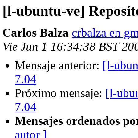
[l-ubuntu-ve] Reposi
Carlos Balza
crbalza en g
Vie Jun 1 16:34:38 BST 20
Mensaje anterior:
[l-ubu
7.04
Próximo mensaje:
[l-ubu
7.04
Mensajes ordenados po
autor ]