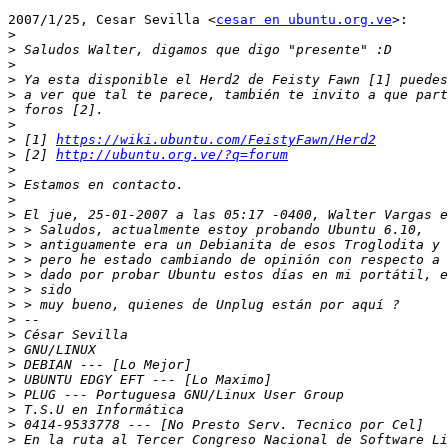
2007/1/25, Cesar Sevilla <
cesar en ubuntu.org.ve
>:

>
>
>
>
>
>
>
>
 [1] 
https://wiki.ubuntu.com/FeistyFawn/Herd2
>
 [2] 
http://ubuntu.org.ve/?q=forum
>
>
>
>
>
>
>
>
>
>
>
>
>
>
>
>
>
>
>