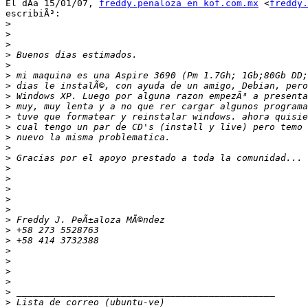
El dÃ­a 15/01/07, 
freddy.penaloza en kof.com.mx
 <
freddy.
escribiÃ³:

>
>
>
>
>
>
>
>
>
>
>
>
>
>
>
>
>
>
>
>
>
>
>
>
>
>
>
>