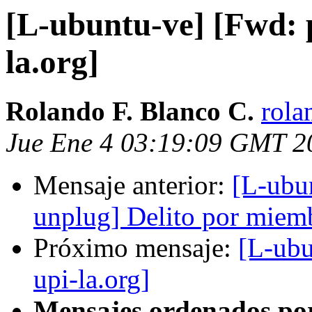
[L-ubuntu-ve] [Fwd: 
la.org]
Rolando F. Blanco C.
rola
Jue Ene 4 03:19:09 GMT 2
Mensaje anterior:
[L-ubu
unplug] Delito por miem
Próximo mensaje:
[L-ubu
upi-la.org]
Mensajes ordenados po