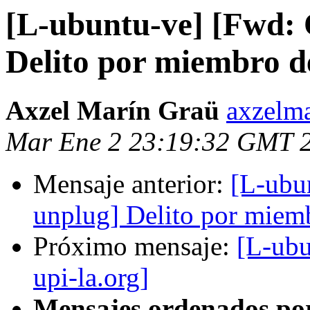
[L-ubuntu-ve] [Fwd:
Delito por miembro 
Axzel Marín Graü
axzelma
Mar Ene 2 23:19:32 GMT 
Mensaje anterior:
[L-ubu
unplug] Delito por miem
Próximo mensaje:
[L-ubu
upi-la.org]
Mensajes ordenados po