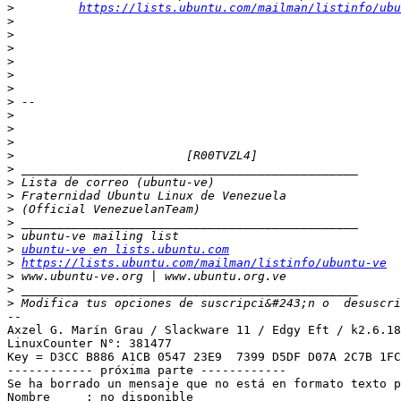
>
https://lists.ubuntu.com/mailman/listinfo/ubu
>
>
>
>
>
>
>
>
>
>
>
>
>
>
>
>
>
>
ubuntu-ve en lists.ubuntu.com
>
https://lists.ubuntu.com/mailman/listinfo/ubuntu-ve
>
>
>
 Modifica tus opciones de suscripci&#243;n o  desuscri
-- 

Axzel G. Marín Grau / Slackware 11 / Edgy Eft / k2.6.18
LinuxCounter N°: 381477

Key = D3CC B886 A1CB 0547 23E9  7399 D5DF D07A 2C7B 1FC
------------ próxima parte ------------

Se ha borrado un mensaje que no está en formato texto p
Nombre     : no disponible
