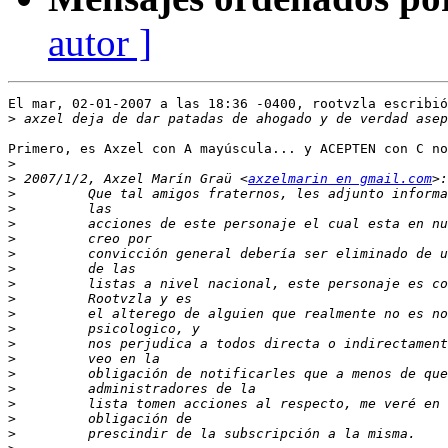
autor ]
El mar, 02-01-2007 a las 18:36 -0400, rootvzla escribió
>
Primero, es Axzel con A mayúscula... y ACEPTEN con C no
>
>
 2007/1/2, Axzel Marín Graü <
axzelmarin en gmail.com
>
>
>
>
>
>
>
>
>
>
>
>
>
>
>
>
>