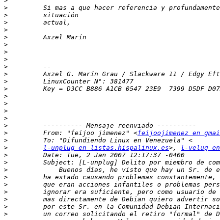
>
>
>
>
>
>
>
>
>
>
>
>
>
>
>
>
>
>
>
         From: "feijoo jimenez" <
feijoojimenez en gmai
>
>
l-unplug en listas.hispalinux.es
>, 
l-velug en
>
>
>
>
>
>
>
>
>