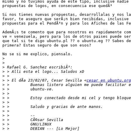
mismo y no tuvimos ayuda de este tipo, inclusive nadie 
propuestas de logos, en consecuencia ese quedÃ³

Si nos tienes nuevas propuestas, desarrollalas y nos las
favor, te aseguro que serÃ¡n bien recibidas, inclusive 
propuestas para el PendÃ³n y para los Afiches de las Fe
AdemÃ¡s te comento que para nosotros es rapidamente com
ve = venezuela, pero para los de otros paises puede ser
que tal si te digo ubuntu.pl ?? o ubuntu.eg ?? Sabes de
primera? Estas seguro de que son esos?

No se si me explico, piensalo.  

>
>
>
>
>
>
 > El dÃ­a 23/02/07, Cesar Sevilla <
cesar en ubuntu.org
>
>
>
>
>
>
>
>
>
>
>