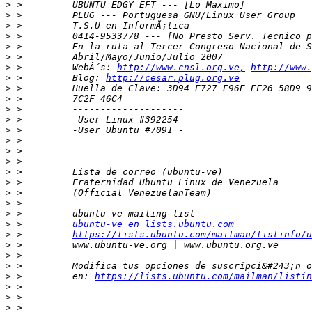
>
>
>
>
>
>
>
 >         WebÂ´s: 
http://www.cnsl.org.ve,
http://www.
>
 >         Blog: 
http://cesar.plug.org.ve
>
>
>
>
>
>
>
>
>
>
>
>
>
>
 >         
ubuntu-ve en lists.ubuntu.com
>
 >         
https://lists.ubuntu.com/mailman/listinfo/u
>
>
>
>
 >         en: 
https://lists.ubuntu.com/mailman/listin
>
>
>