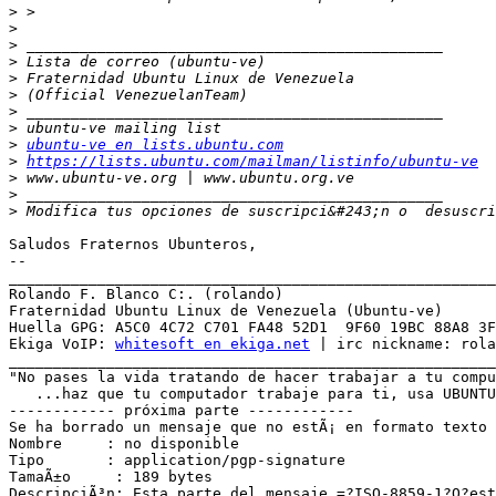
>
>
>
>
>
>
>
>
>
ubuntu-ve en lists.ubuntu.com
>
https://lists.ubuntu.com/mailman/listinfo/ubuntu-ve
>
>
>
 Modifica tus opciones de suscripci&#243;n o  desuscri
Saludos Fraternos Ubunteros,

-- 

_______________________________________________________
Rolando F. Blanco C:. (rolando)

Fraternidad Ubuntu Linux de Venezuela (Ubuntu-ve)

Huella GPG: A5C0 4C72 C701 FA48 52D1  9F60 19BC 88A8 3F
Ekiga VoIP: 
whitesoft en ekiga.net
 | irc nickname: rola
_______________________________________________________
"No pases la vida tratando de hacer trabajar a tu compu
   ...haz que tu computador trabaje para ti, usa UBUNTU
------------ próxima parte ------------

Se ha borrado un mensaje que no estÃ¡ en formato texto 
Nombre     : no disponible

Tipo       : application/pgp-signature

TamaÃ±o     : 189 bytes

DescripciÃ³n: Esta parte del mensaje =?ISO-8859-1?Q?est