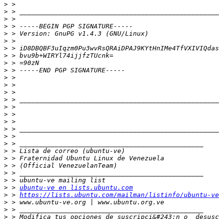
>
>
>
>
>
>
>
>
>
>
>
>
>
>
>
>
>
>
>
>
>
>
>
>
>
>
 > 
ubuntu-ve en lists.ubuntu.com
>
 > 
https://lists.ubuntu.com/mailman/listinfo/ubuntu-ve
>
>
>
 > Modifica tus opciones de suscripci&#243;n o  desusc