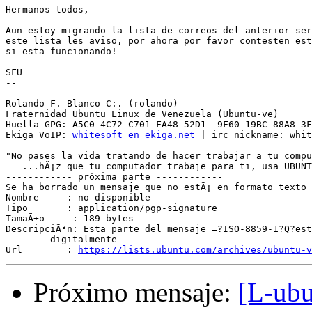
Hermanos todos,

Aun estoy migrando la lista de correos del anterior ser
este lista les aviso, por ahora por favor contesten est
si esta funcionando!

SFU 

-- 

_______________________________________________________
Rolando F. Blanco C:. (rolando)

Fraternidad Ubuntu Linux de Venezuela (Ubuntu-ve)

Huella GPG: A5C0 4C72 C701 FA48 52D1  9F60 19BC 88A8 3F
Ekiga VoIP: 
whitesoft en ekiga.net
 | irc nickname: whit
_______________________________________________________
"No pases la vida tratando de hacer trabajar a tu compu
   ...hÃ¡z que tu computador trabaje para ti, usa UBUNT
------------ próxima parte ------------

Se ha borrado un mensaje que no estÃ¡ en formato texto 
Nombre     : no disponible

Tipo       : application/pgp-signature

TamaÃ±o     : 189 bytes

DescripciÃ³n: Esta parte del mensaje =?ISO-8859-1?Q?est
	digitalmente

Url        : 
https://lists.ubuntu.com/archives/ubuntu-v
Próximo mensaje:
[L-ubu