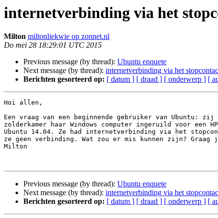
internetverbinding via het stop
Milton
miltonliekwie op zonnet.nl
Do mei 28 18:29:01 UTC 2015
Previous message (by thread):
Ubuntu enquete
Next message (by thread):
internetverbinding via het stopcontac
Berichten gesorteerd op:
[ datum ]
[ draad ]
[ onderwerp ]
[ a
Hoi allen,

Een vraag van een beginnende gebruiker van Ubuntu: zij 
zolderkamer haar Windows computer ingeruild voor een HP
Ubuntu 14.04. Ze had internetverbinding via het stopcon
ze geen verbinding. Wat zou er mis kunnen zijn? Graag j
Milton

Previous message (by thread):
Ubuntu enquete
Next message (by thread):
internetverbinding via het stopcontac
Berichten gesorteerd op:
[ datum ]
[ draad ]
[ onderwerp ]
[ a