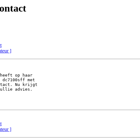
contact
t
uteur ]
heeft op haar 

 dc7100sff met 

tact. Nu krijgt 

ullie advies.

t
uteur ]