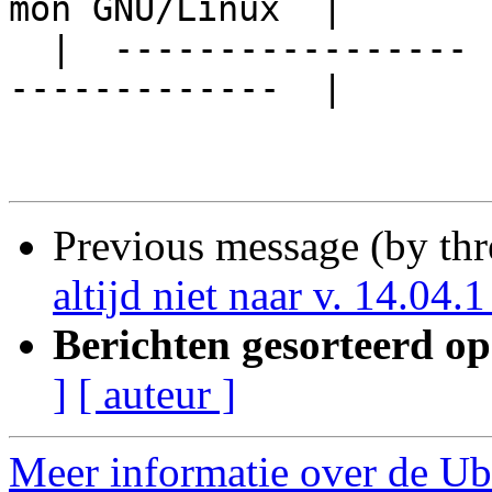
mon GNU/Linux  | 

  |  -----------------  Sent from GNU/Linux  -----
-------------  | 

Previous message (by th
altijd niet naar v. 14.04.
Berichten gesorteerd op
]
[ auteur ]
Meer informatie over de Ub