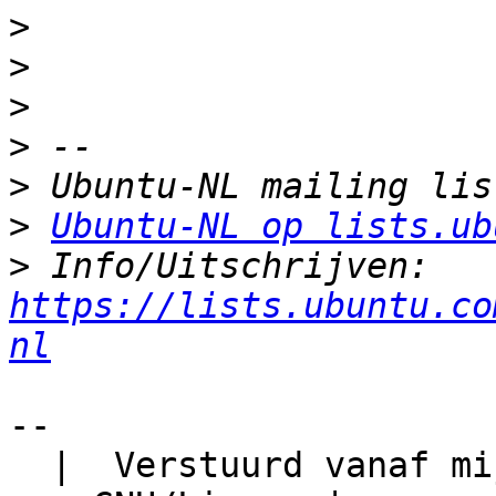
>
>
>
>
>
>
Ubuntu-NL op lists.ub
>
 Info/Uitschrijven: 
https://lists.ubuntu.co
nl
-- 

  |  Verstuurd vanaf mijn GNU/Linux  |  Envoyé de 