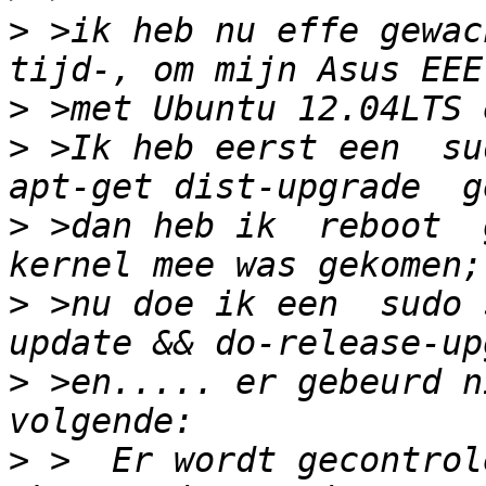
>
 >ik heb nu effe gewac
>
>
 >Ik heb eerst een  su
>
 >dan heb ik  reboot  
>
 >nu doe ik een  sudo 
>
 >en..... er gebeurd n
>
 >  Er wordt gecontrol