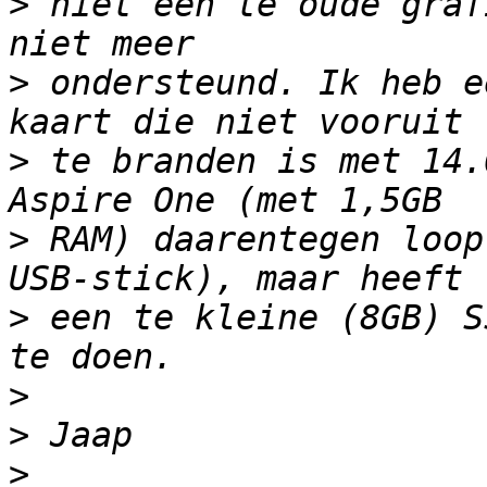
>
 niet een te oude graf
>
 ondersteund. Ik heb e
>
 te branden is met 14.
>
 RAM) daarentegen loop
>
 een te kleine (8GB) S
>
>
>