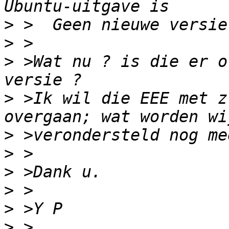
>
>
>
 >Wat nu ? is die er o
>
 >Ik wil die EEE met z
>
>
>
>
>
>