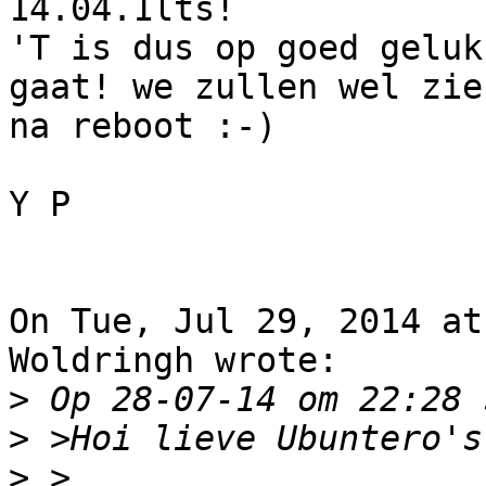
14.04.1lts!

'T is dus op goed geluk
gaat! we zullen wel zien
na reboot :-)

Y P 

On Tue, Jul 29, 2014 at
Woldringh wrote:

>
>
>