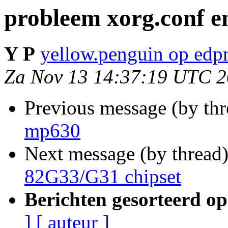
probleem xorg.conf e
Y P
yellow.penguin op edp
Za Nov 13 14:37:19 UTC 
Previous message (by th
mp630
Next message (by thread
82G33/G31 chipset
Berichten gesorteerd op
]
[ auteur ]