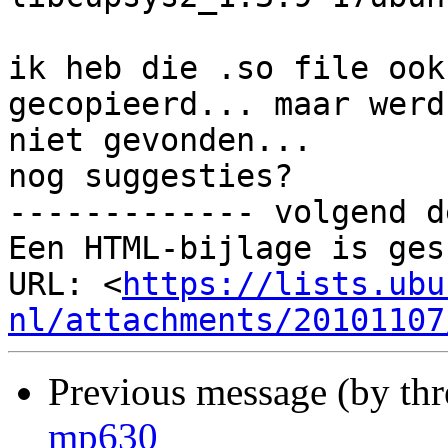
ik heb die .so file ook
gecopieerd... maar werd 
niet gevonden...

nog suggesties?

------------- volgend d
Een HTML-bijlage is ges
URL: <
https://lists.ubu
nl/attachments/20101107
Previous message (by th
mp630