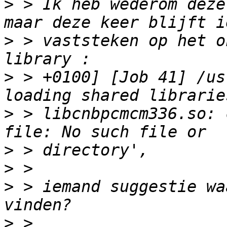
>
 > Ik heb wederom deze
>
 > vaststeken op het o
>
 > +0100] [Job 41] /us
>
 > libcnbpcmcm336.so: 
>
>
>
 > iemand suggestie wa
>