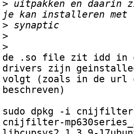
>
 uitpakken en daarin z
>
>
>
de .so file zit idd in 
drivers zijn geinstalle
volgt (zoals in de url 
beschreven)

sudo dpkg -i cnijfilter
cnijfilter-mp630series_
libcupsys2_1.3.9-17ubun