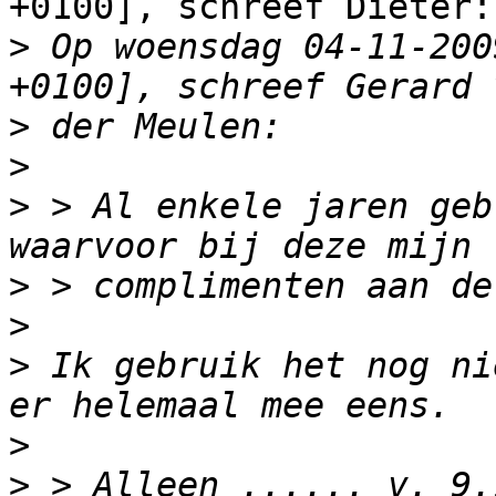
+0100], schreef Dieter:

>
 Op woensdag 04-11-200
>
>
>
 > Al enkele jaren geb
>
>
>
 Ik gebruik het nog ni
>
>
 > Alleen ...... v. 9.