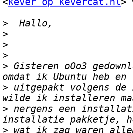
<
kever op kevercat.nl
> 
>
>
>
>
>
 Gisteren oOo3 gedownl
>
 uitgepakt volgens de 
>
 nergens een installat
>
 wat ik zag waren alle