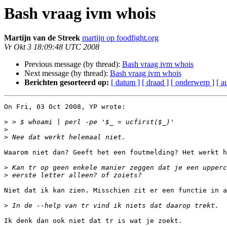
Bash vraag ivm whois
Martijn van de Streek
martijn op foodfight.org
Vr Okt 3 18:09:48 UTC 2008
Previous message (by thread):
Bash vraag ivm whois
Next message (by thread):
Bash vraag ivm whois
Berichten gesorteerd op:
[ datum ]
[ draad ]
[ onderwerp ]
[ a
On Fri, 03 Oct 2008, YP wrote:

>
>
>
Waarom niet dan? Geeft het een foutmelding? Het werkt h
>
>
Niet dat ik kan zien. Misschien zit er een functie in a
>
Ik denk dan ook niet dat tr is wat je zoekt.
