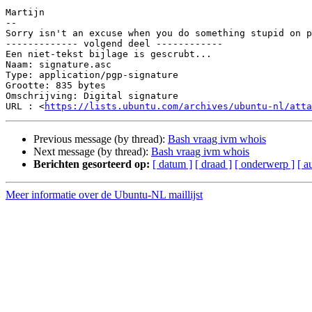
Martijn

-- 

Sorry isn't an excuse when you do something stupid on p
------------- volgend deel ------------

Een niet-tekst bijlage is gescrubt...

Naam: signature.asc

Type: application/pgp-signature

Grootte: 835 bytes

Omschrijving: Digital signature

URL : <
https://lists.ubuntu.com/archives/ubuntu-nl/atta
Previous message (by thread):
Bash vraag ivm whois
Next message (by thread):
Bash vraag ivm whois
Berichten gesorteerd op:
[ datum ]
[ draad ]
[ onderwerp ]
[ a
Meer informatie over de Ubuntu-NL maillijst