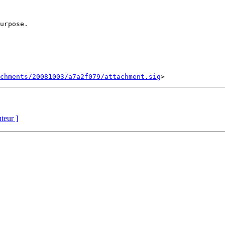
urpose.

chments/20081003/a7a2f079/attachment.sig
uteur ]