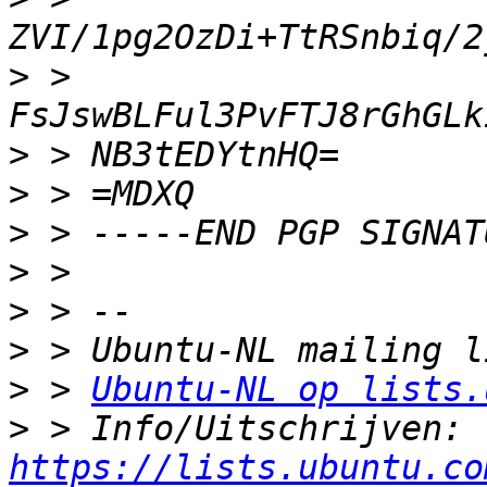
>
 > 
>
>
>
>
>
>
>
 > 
Ubuntu-NL op lists.
>
 > Info/Uitschrijven: 
https://lists.ubuntu.co