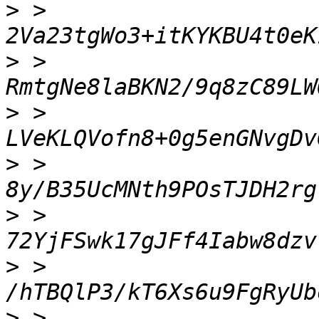
>
 > 
>
 > 
>
 > 
>
 > 
>
 > 
>
 > 
>
 > 