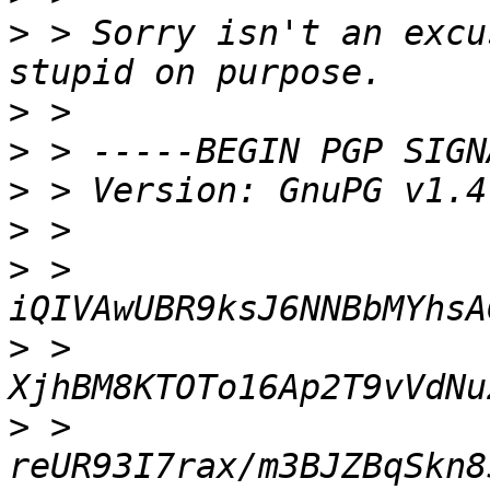
>
 > Sorry isn't an excu
>
>
>
>
>
 > 
>
 > 
>
 > 