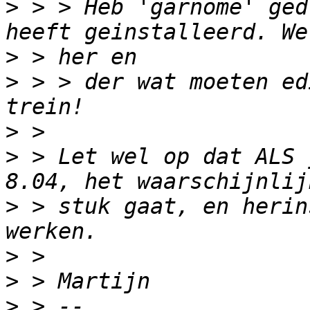
>
 > > Heb 'garnome' ged
>
>
 > > der wat moeten ed
>
>
 > Let wel op dat ALS 
>
 > stuk gaat, en herin
>
>
>