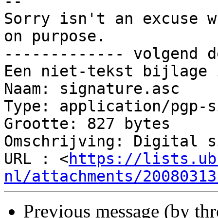
-- 

Sorry isn't an excuse w
on purpose.

------------- volgend d
Een niet-tekst bijlage 
Naam: signature.asc

Type: application/pgp-s
Grootte: 827 bytes

Omschrijving: Digital s
URL : <
https://lists.ub
nl/attachments/20080313
Previous message (by th