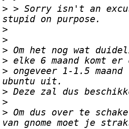
>
 > Sorry isn't an excu
>
>
>
>
>
 ongeveer 1-1.5 maand 
>
>
>
 Om dus over te schake