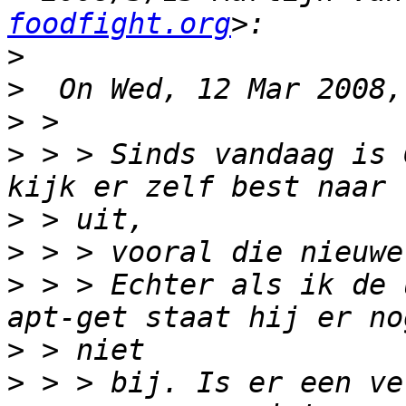
foodfight.org
>
>
>
>
 > > Sinds vandaag is 
>
>
>
 > > Echter als ik de 
>
>