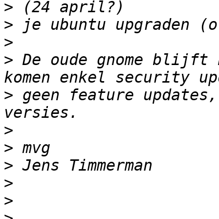
>
>
>
>
 De oude gnome blijft 
>
 geen feature updates,
>
>
>
>
>
>