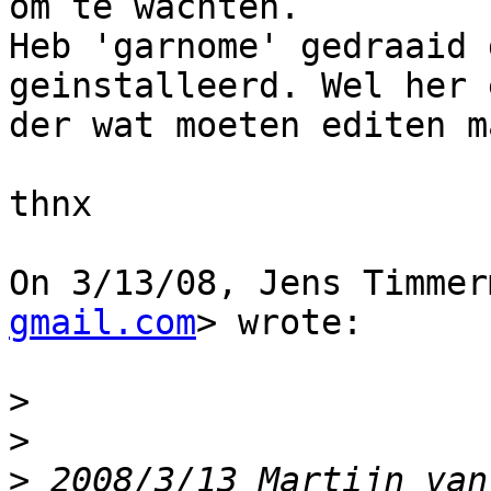
om te wachten.

Heb 'garnome' gedraaid 
geinstalleerd. Wel her e
der wat moeten editen m
thnx

On 3/13/08, Jens Timmer
gmail.com
> wrote:

>
>
>
 2008/3/13 Martijn van