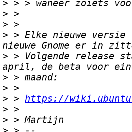
>
>
>
>
 > Elke nieuwe versie 
>
 > Volgende release st
>
>
>
 > 
https://wiki.ubuntu
>
>
>