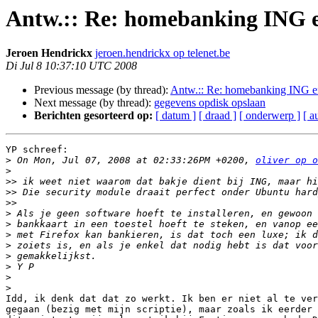
Antw.:: Re: homebanking ING 
Jeroen Hendrickx
jeroen.hendrickx op telenet.be
Di Jul 8 10:37:10 UTC 2008
Previous message (by thread):
Antw.:: Re: homebanking ING 
Next message (by thread):
gegevens opdisk opslaan
Berichten gesorteerd op:
[ datum ]
[ draad ]
[ onderwerp ]
[ a
YP schreef:

>
 On Mon, Jul 07, 2008 at 02:33:26PM +0200, 
oliver op o
>
>>
>>
>>
>
>
>
>
>
>
>
>
Idd, ik denk dat dat zo werkt. Ik ben er niet al te ver
gegaan (bezig met mijn scriptie), maar zoals ik eerder 