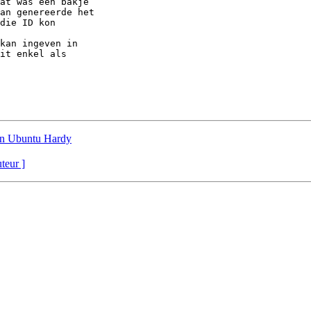
at was een bakje 

an genereerde het 

die ID kon 

kan ingeven in 

it enkel als 

en Ubuntu Hardy
uteur ]