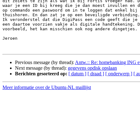
dit zoiets te zijn als wat ik bij Fortis vroeger had. D
waar je een ID bij kreeg die je dan moest invullen en d
op commando een paswoord om in te loggen dat enkel bij 
thuishoren. En dan zat je op een beveiligde verbinding.

Ik veronderstel dat die DigiPass een code geeft die je 
een daartoe voorzien vakje als digitale handtekening. D
voorbeeld, het kan misschien ook nog andere dingetjes.

Jeroen

Previous message (by thread):
Antw.:: Re: homebanking ING 
Next message (by thread):
gegevens opdisk opslaan
Berichten gesorteerd op:
[ datum ]
[ draad ]
[ onderwerp ]
[ a
Meer informatie over de Ubuntu-NL maillijst