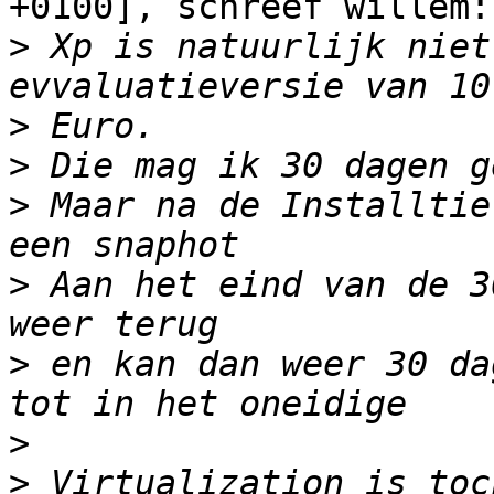
+0100], schreef willem:

>
 Xp is natuurlijk niet
>
>
>
 Maar na de Installtie
>
 Aan het eind van de 3
>
 en kan dan weer 30 da
>
>