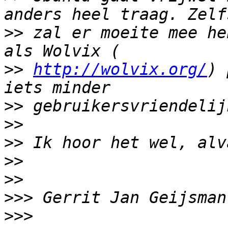
>>
 zal er moeite mee he
>>
http://wolvix.org/
) 
>>
>>
>>
>>
>>
>>>
>>>