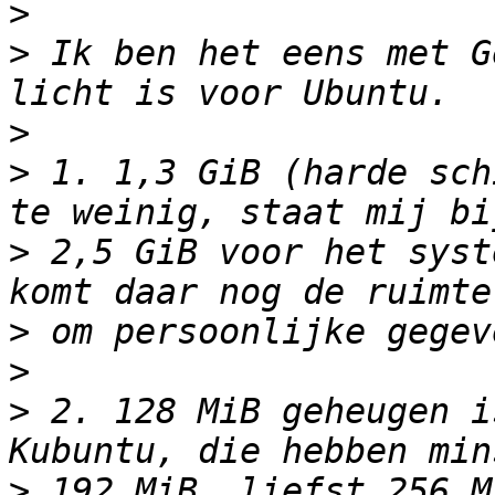
>
>
 Ik ben het eens met G
>
>
 1. 1,3 GiB (harde sch
>
 2,5 GiB voor het syst
>
>
>
 2. 128 MiB geheugen i
>
 192 MiB, liefst 256 M