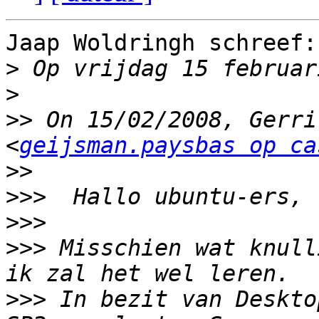
Jaap Woldringh schreef:

>
>
>>
 On 15/02/2008, Gerri
<
geijsman.paysbas op ca
>>
>>>
>>>
>>>
 Misschien wat knull
>>>
 In bezit van Deskto