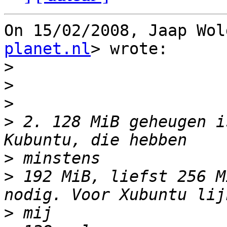
On 15/02/2008, Jaap Wol
planet.nl
> wrote:

>
>
>
>
 2. 128 MiB geheugen i
>
>
 192 MiB, liefst 256 M
>