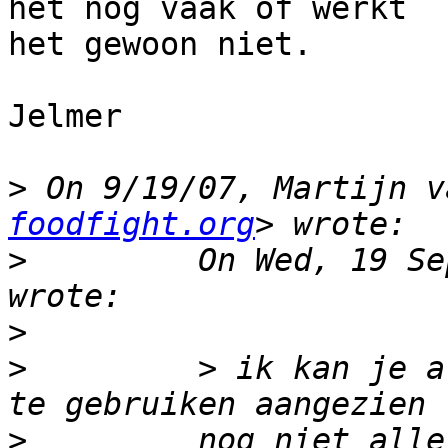
het nog vaak of werkt

het gewoon niet.

Jelmer

>
 On 9/19/07, Martijn v
foodfight.org
>
         On Wed, 19 Se
>
>
         > ik kan je a
>