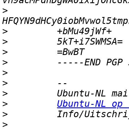
>
>
>
>
>
>
>
>
>
Ubuntu-NL op 
>
>