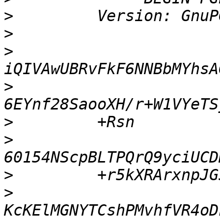
>
>
>
>
>
>
>
>