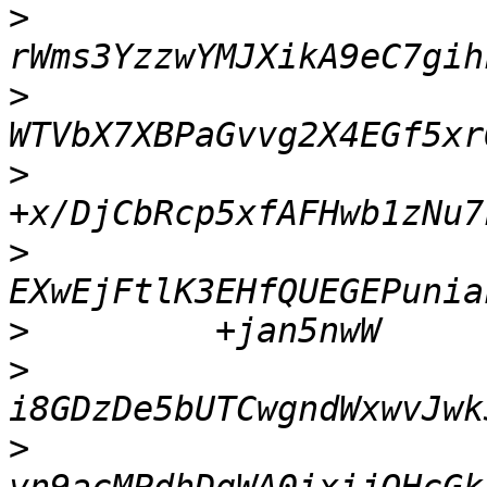
>
>
>
>
>
>
>