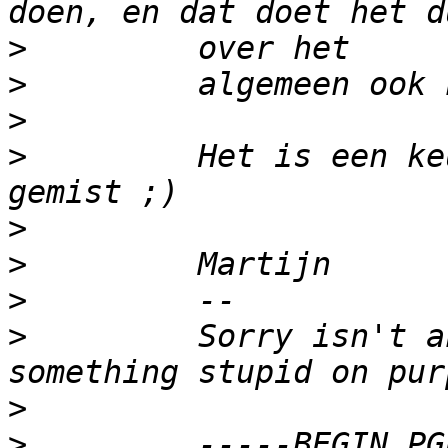
>
>
>
>
         Het is een ke
>
>
>
>
         Sorry isn't a
>
>