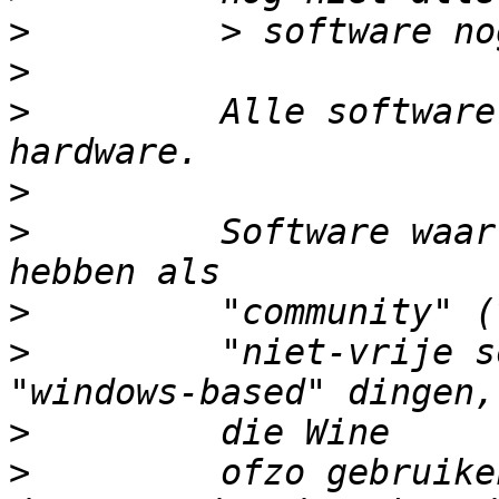
>
>
>
         Alle software
>
>
         Software waar
>
>
         "niet-vrije s
>
>
         ofzo gebruike