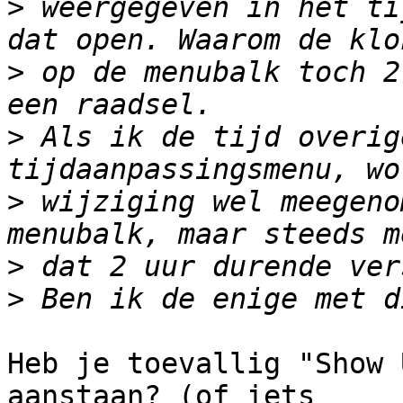
>
 weergegeven in het ti
>
 op de menubalk toch 2
>
 Als ik de tijd overig
>
 wijziging wel meegeno
>
>
Heb je toevallig "Show 
aanstaan? (of iets
