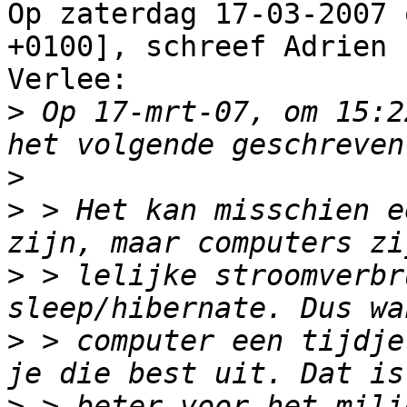
Op zaterdag 17-03-2007 
+0100], schreef Adrien

Verlee:

>
 Op 17-mrt-07, om 15:2
>
>
 > Het kan misschien e
>
 > lelijke stroomverbr
>
 > computer een tijdje
>
 > beter voor het mili