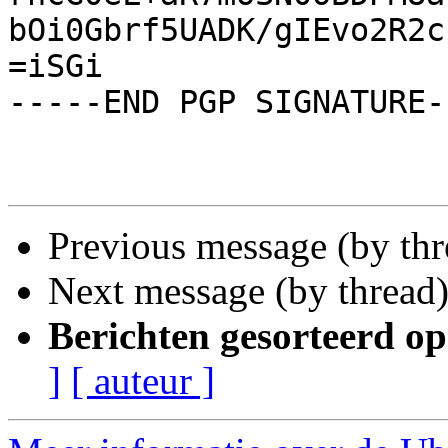
bOi0Gbrf5UADK/gIEvo2R2c
=iSGi

-----END PGP SIGNATURE--
Previous message (by th
Next message (by thread
Berichten gesorteerd op
]
[ auteur ]