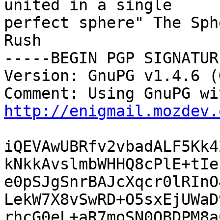
united in a single

perfect sphere" The Sph
Rush

-----BEGIN PGP SIGNATUR
Version: GnuPG v1.4.6 (
http://enigmail.mozdev.
iQEVAwUBRfv2vbadALF5Kk4
kNkkAvslmbWHHQ8cPlE+tIe
e0pSJgSnrBAJcXqcr0lRInO
LekW7X8vSwRD+O5sxEjUWaD
rhcG0eL+aR7moSN0OBDPM8a