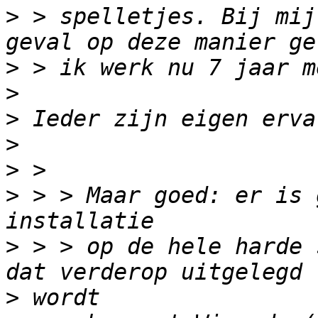
>
 > spelletjes. Bij mij
>
>
>
>
>
>
 > > Maar goed: er is 
>
 > > op de hele harde 
>