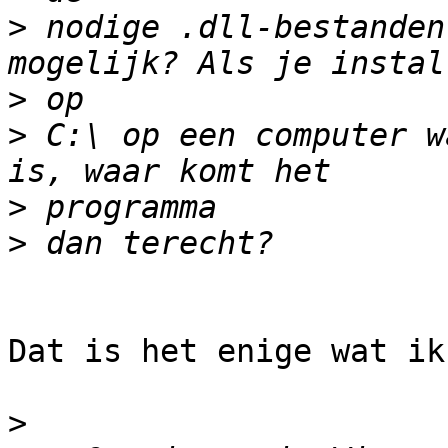
>
 nodige .dll-bestanden
>
>
 C:\ op een computer w
>
>
Dat is het enige wat ik
>