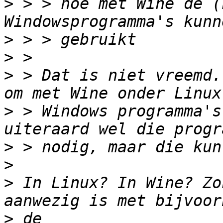
>
 > > hoe met Wine de (
>
>
>
 > Dat is niet vreemd.
>
 > Windows programma's
>
>
>
 In Linux? In Wine? Zo
>