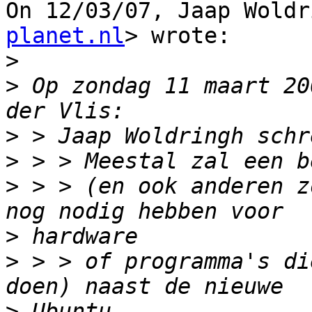
On 12/03/07, Jaap Woldr
planet.nl
> wrote:

>
>
 Op zondag 11 maart 20
>
>
>
 > > (en ook anderen z
>
>
 > > of programma's di
>