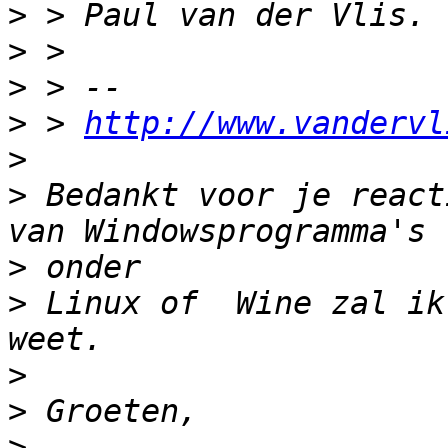
>
>
>
>
 > 
http://www.vandervl
>
>
 Bedankt voor je react
>
>
 Linux of  Wine zal ik
>
>
>