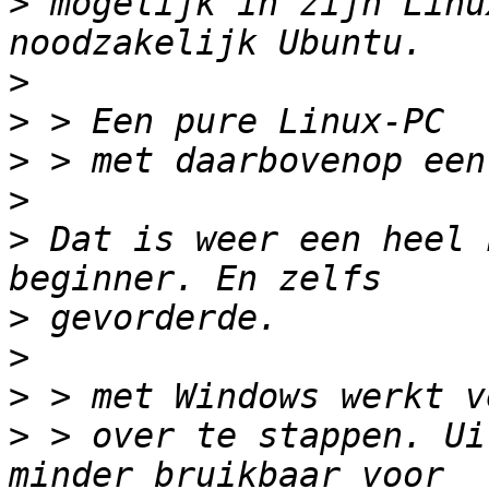
>
 mogelijk in zijn Linu
>
>
>
>
>
 Dat is weer een heel 
>
>
>
>
 > over te stappen. Ui