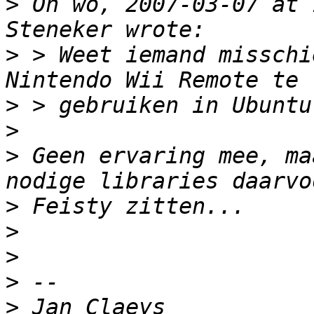
>
 On wo, 2007-03-07 at 
>
 > Weet iemand misschi
>
>
>
 Geen ervaring mee, ma
>
>
>
>
>