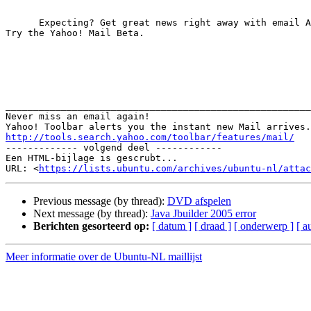
      Expecting? Get great news right away with email Auto-Check.

Try the Yahoo! Mail Beta.

_______________________________________________________
Never miss an email again!

http://tools.search.yahoo.com/toolbar/features/mail/

------------- volgend deel ------------

Een HTML-bijlage is gescrubt...

URL: <
https://lists.ubuntu.com/archives/ubuntu-nl/attac
Previous message (by thread):
DVD afspelen
Next message (by thread):
Java Jbuilder 2005 error
Berichten gesorteerd op:
[ datum ]
[ draad ]
[ onderwerp ]
[ a
Meer informatie over de Ubuntu-NL maillijst