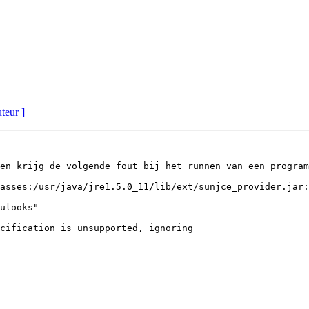
uteur ]
en krijg de volgende fout bij het runnen van een program
asses:/usr/java/jre1.5.0_11/lib/ext/sunjce_provider.jar:
ulooks"

cification is unsupported, ignoring
