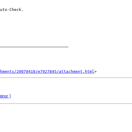
_____________________________

hments/20070410/e7927845/attachment.html
uteur ]