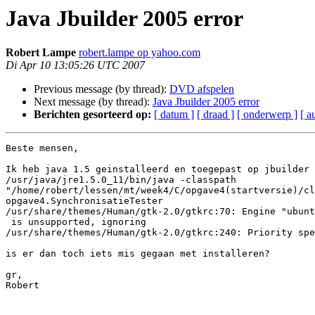
Java Jbuilder 2005 error
Robert Lampe
robert.lampe op yahoo.com
Di Apr 10 13:05:26 UTC 2007
Previous message (by thread):
DVD afspelen
Next message (by thread):
Java Jbuilder 2005 error
Berichten gesorteerd op:
[ datum ]
[ draad ]
[ onderwerp ]
[ a
Beste mensen,

Ik heb java 1.5 geinstalleerd en toegepast op jbuilder 
/usr/java/jre1.5.0_11/bin/java -classpath 
"/home/robert/lessen/mt/week4/C/opgave4(startversie)/cl
opgave4.SynchronisatieTester 

/usr/share/themes/Human/gtk-2.0/gtkrc:70: Engine "ubunt
 is unsupported, ignoring

/usr/share/themes/Human/gtk-2.0/gtkrc:240: Priority spe
is er dan toch iets mis gegaan met installeren?

gr,

Robert
