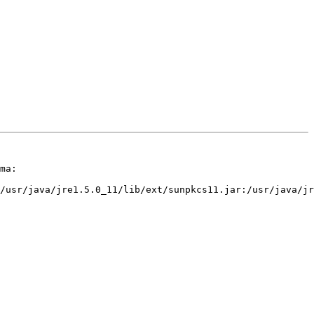
ma:

/usr/java/jre1.5.0_11/lib/ext/sunpkcs11.jar:/usr/java/jr