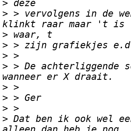
>
>
 > vervolgens in de we
>
>
>
>
 > De achterliggende s
>
>
>
>
 Dat ben ik ook wel ee