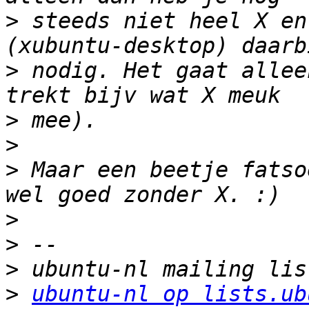
>
 steeds niet heel X en
>
 nodig. Het gaat allee
>
>
>
 Maar een beetje fatso
>
>
>
>
ubuntu-nl op lists.ub