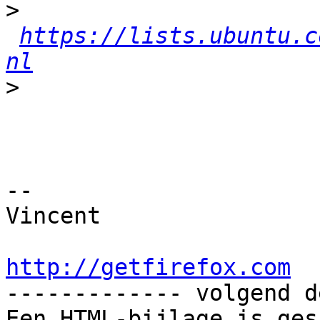
>
https://lists.ubuntu.c
nl
>
-- 

Vincent

http://getfirefox.com

------------- volgend d
Een HTML-bijlage is ges