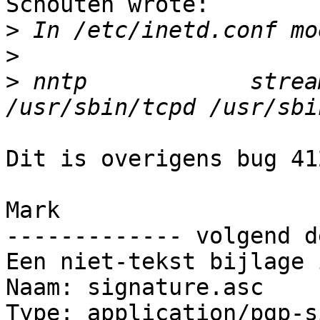
Schouten wrote:

>
>
>
 nntp            stream 
Dit is overigens bug 412
Mark

------------- volgend d
Een niet-tekst bijlage 
Naam: signature.asc

Type: application/pgp-s