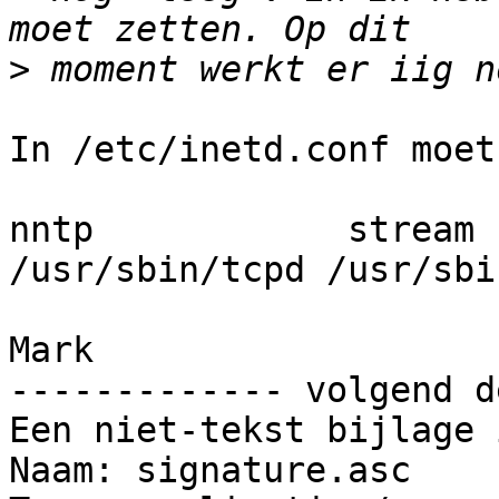
>
In /etc/inetd.conf moet
nntp            stream  t
/usr/sbin/tcpd /usr/sbi
Mark

------------- volgend d
Een niet-tekst bijlage 
Naam: signature.asc
