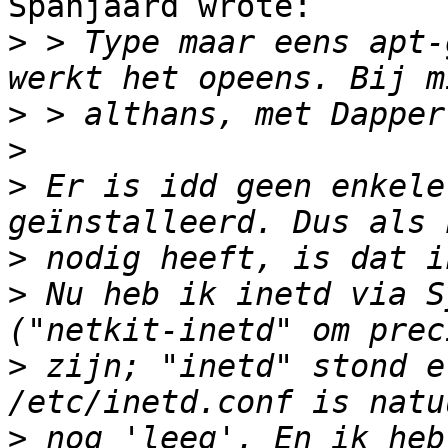
Spanjaard wrote:

>
 > Type maar eens apt-
>
>
>
 Er is idd geen enkele
>
>
 Nu heb ik inetd via S
>
 zijn; "inetd" stond e
>
 nog 'leeg'. En ik heb