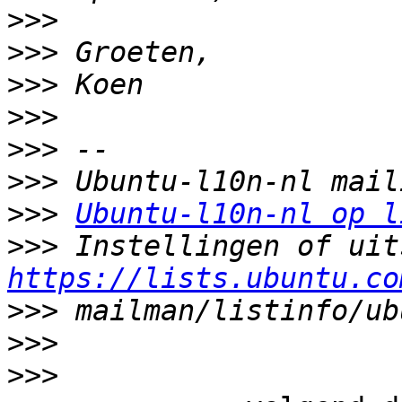
>>>
>>>
>>>
>>>
>>>
>>>
>>>
Ubuntu-l10n-nl op l
>>>
https://lists.ubuntu.co
>>>
>>>
>>>