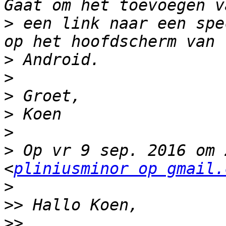
>
 een link naar een spe
>
>
>
>
>
>
 Op vr 9 sep. 2016 om 
<
pliniusminor op gmail.
>
>>
>>