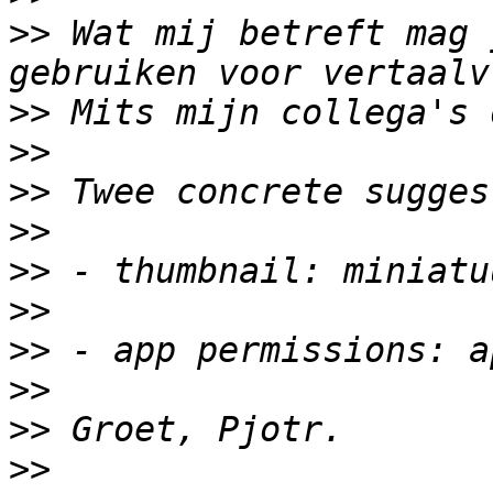
>>
 Wat mij betreft mag 
>>
>>
>>
>>
>>
>>
>>
>>
>>
>>