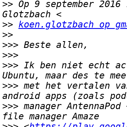
>>
 Op 9 september 2016 
>>
koen.glotzbach op gm
>>
>>>
>>>
>>>
 Ik ben niet echt ac
>>>
 met het vertalen va
>>>
 manager AntennaPod 
>>>
 <
https://play.googl